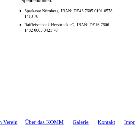
Spendenkonten:
Sparkasse Nürnberg,
IBAN: DE43 7605 0101 0578
1413 76
Raiffeisenbank Hersbruck eG,
IBAN: DE16 7606
1482 0005 0421 78
n Verein
Über das KOMM
Galerie
Kontakt
Impr